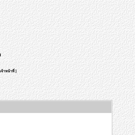
า
จ้าหน้าที่
]