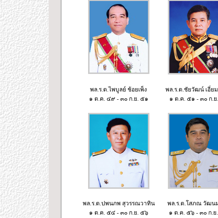
พล.ร.ต.ไพบูลย์ ช้อยเพ็ง
พล.ร.ต.ชัยวัฒน์ เอี่ย
๑ ต.ค. ๔๙ - ๓๐ ก.ย. ๕๑
๑ ต.ค. ๕๑ - ๓๐ ก.ย
พล.ร.ต.ปพนภพ สุวรรณวาทิน
พล.ร.ต.โสภณ วัฒน
๑ ต.ค. ๕๔ - ๓๐ ก.ย. ๕๖
๑ ต.ค. ๕๖ - ๓๐ ก.ย