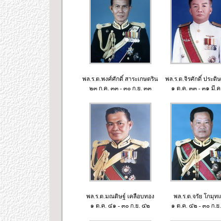
พล.ร.ต.พงศ์ศักดิ์ สาระเกษตริน
พล.ร.ต.จิรศักดิ์ ประดิ
๒๓ ก.ค. ๓๓ - ๓๐ ก.ย. ๓๓
๑ ต.ค. ๓๓ - ๓๑ มี.
พล.ร.ต.มณดิษฐ์ เคลือบทอง
พล.ร.ต.จรัย โกมุท
๑ ต.ค. ๔๑ - ๓๐ ก.ย. ๔๒
๑ ต.ค. ๔๒ - ๓๐ ก.ย