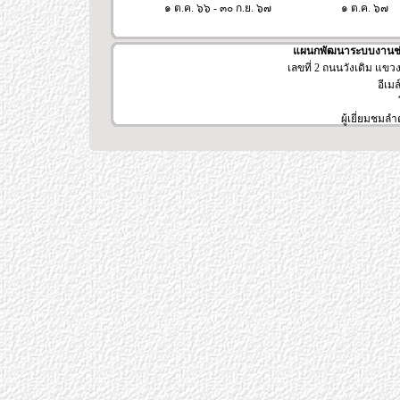
๑ ต.ค. ๖๖ - ๓๐ ก.ย. ๖๗
๑ ต.ค. ๖๗
แผนกพัฒนาระบบงานช่า
เลขที่ 2 ถนนวังเดิม แข
อีเมล
ผู้เยี่ยมชมลำ