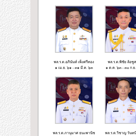
พล.ร.ต.อภินันท์ เพ็งศรีทอง
พล.ร.ต.พิชัย ล้อชูส
๑ เม.ย. ๖๑ - ๓๑ มี.ค. ๖๓
๑ ต.ค. ๖๓ - ๓๐ ก.ย
พล.ร.ต.ภานุมาศ ธนะพานิช
พล.ร.ต.วิชาญ วันทน