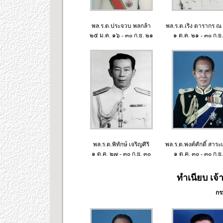
พล.ร.ต.ประจวบ พลกล้า
พล.ร.ต.เริง ดารากร ณ
๒๕ ม.ค. ๑๖ - ๓๐ ก.ย. ๒๑
๑ ต.ค. ๒๑ - ๓๐ ก.ย
พล.ร.ต.พิทักษ์ เจริญศิริ
พล.ร.ต.พงศ์ศักดิ์ สาระ
๑ ต.ค. ๒๗ - ๓๐ ก.ย. ๓๐
๑ ต.ค. ๓๐ - ๓๐ ก.ย
ทำเนียบ เจ
กร