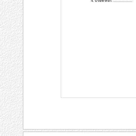
4. บริษัท/หจก. .....................