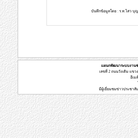
บันทึกข้อมูลโดย : ร.ท.ไสว บุญ
แผนกพัฒนาระบบงานช่า
เลขที่ 2 ถนนวังเดิม แข
อีเมล
มีผู้เยี่ยมชมข่าวประชาส