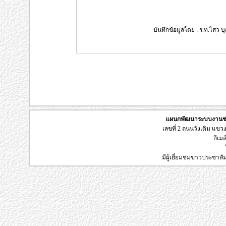
บันทึกข้อมูลโดย : ร.ท.ไสว บุ
แผนกพัฒนาระบบงานช่า
เลขที่ 2 ถนนวังเดิม แข
อีเมล
มีผู้เยี่ยมชมข่าวประชาส