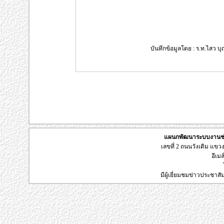
บันทึกข้อมูลโดย : ร.ท.ไสว บุญ
แผนกพัฒนาระบบงานช่า
เลขที่ 2 ถนนวังเดิม แข
อีเมล
มีผู้เยี่ยมชมข่าวประชาส