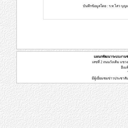
บันทึกข้อมูลโดย : ร.ท.ไสว บุญแ
แผนกพัฒนาระบบงานช่า
เลขที่ 2 ถนนวังเดิม แข
อีเมล
มีผู้เยี่ยมชมข่าวประชาส