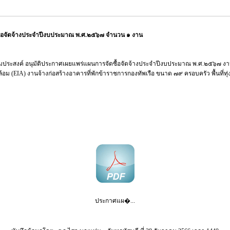
ื้อจัดจ้างประจำปีงบประมาณ พ.ศ.๒๕๖๗ จำนวน ๑ งาน
ประสงค์ อนุมัติประกาศเผยแพร่แผนการจัดซื้อจัดจ้างประจำปีงบประมาณ พ.ศ.๒๕๖๗ งา
อม (EIA) งานจ้างก่อสร้างอาคารที่พักข้าราชการกองทัพเรือ ขนาด ๗๙ ครอบครัว พื้นที่ทุ
ประกาศแผ�...