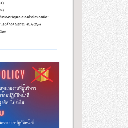
(๑)
(๒)
่รับของขวัญและของกำนัลทุกชนิดฯ
เป็นองค์กรคุณธรรม งป.๒๕๖๗
๒๕๖๗