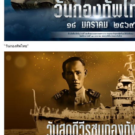
"วันกองทัพไทย"